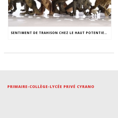
SENTIMENT DE TRAHISON CHEZ LE HAUT POTENTIEL : « MAIS LES REPTILES, ÇA N’EXISTE PAS… »
PRIMAIRE-COLLÈGE-LYCÉE PRIVÉ CYRANO